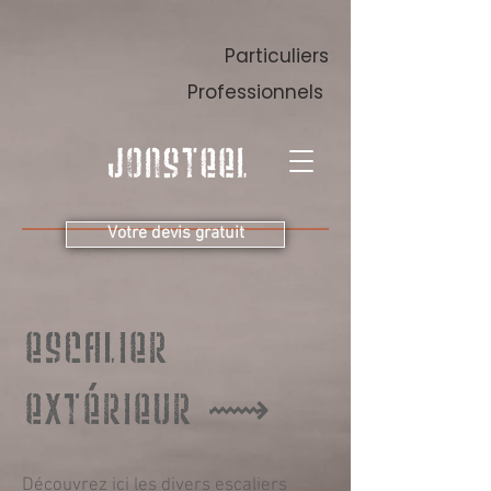
Particuliers
Professionnels
Votre devis gratuit
ESCALIER
EXTÉRIEUR ⟿
Découvrez ici les divers escaliers