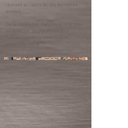
réalisés au cours de ces dernières
années.
De la réalisation metallique, à la mise
en peinture, au placement et à
l'installation de la motorisation,
JONSTEEL est là.