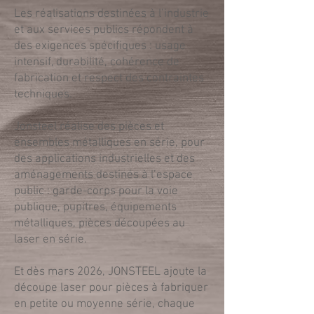
Les réalisations destinées à l’industrie
et aux services publics répondent à
des exigences spécifiques : usage
intensif, durabilité, cohérence de
fabrication et respect des contraintes
techniques.
Jonsteel réalise des pièces et
ensembles métalliques en série, pour
des applications industrielles et des
aménagements destinés à l’espace
public : garde-corps pour la voie
publique, pupitres, équipements
métalliques, pièces découpées au
laser en série.
Et dès mars 2026, JONSTEEL ajoute la
découpe laser pour pièces à fabriquer
en petite ou moyenne série, chaque