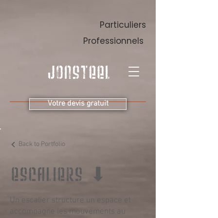
Particuliers
Professionnels
Votre devis gratuit
Back to Portfolio
ESCALIERS ⬇︎
Un escalier structure un espace et
accompagne les mouvements au