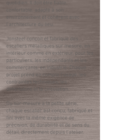
quotidien. Il doit être fiable,
confortable, adapté à son
environnement et cohérent avec
l’architecture du lieu.
Jonsteel conçoit et fabrique des
escaliers métalliques sur mesure, en
intérieur comme en extérieur, pour les
particuliers, les indépendants et les
commerçants, en industrie. Chaque
projet prend en compte l’usage, les
contraintes techniques, les
dimensions et la circulation.
Du sur-mesure à la petite série,
chaque escalier est conçu, fabriqué et
fini avec la même exigence de
précision, de durabilité et de sens du
détail, directement depuis l’atelier.